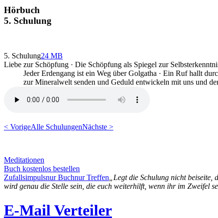
Hörbuch
5. Schulung
5. Schulung
24 MB
Liebe zur Schöpfung · Die Schöpfung als Spiegel zur Selbsterkenntni
Jeder Erdengang ist ein Weg über Golgatha · Ein Ruf hallt d
zur Mineralwelt senden und Geduld entwickeln mit uns und d
< Vorige
Alle Schulungen
Nächste >
Meditationen
Buch kostenlos bestellen
Zufallsimpuls
nur Buch
nur Treffen
„Legt die Schulung nicht beiseite,
wird genau die Stelle sein, die euch weiterhilft, wenn ihr im Zweifel s
E-Mail Verteiler