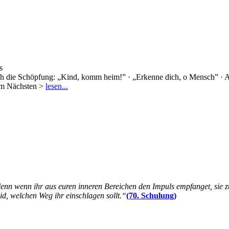
s
urch die Schöpfung: „Kind, komm heim!” · „Erkenne dich, o Mensch” ·
em Nächsten >
lesen...
 denn wenn ihr aus euren inneren Bereichen den Impuls empfanget, sie z
eid, welchen Weg ihr einschlagen sollt.“
(70. Schulung)