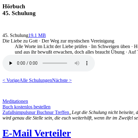
Hörbuch
45. Schulung
45. Schulung
19.1 MB
Die Liebe zu Gott · Der Weg zur mystischen Vereinigung
Alle Worte im Licht der Liebe prüfen · Im Schweigen üben · H
und aus ihr bewußt erwachen, doch alles braucht Übung · Auf 
< Vorige
Alle Schulungen
Nächste >
Meditationen
Buch kostenlos bestellen
Zufallsimpuls
nur Buch
nur Treffen
„Legt die Schulung nicht beiseite,
wird genau die Stelle sein, die euch weiterhilft, wenn ihr im Zweifel s
E-Mail Verteiler