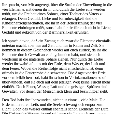
Ihr spracht, von Mir angeregt, über die Stufen der Einweihung in die
vier Elemente, mit denen ihr in und durch die Liebe eins werden
müßt, um die Freiheit eines Sohnes, einer Tochter des Vaters zu
erlangen. Denn Geduld, Liebe und Barmherzigkeit sind die
Kindschaftseigenschaften, die ihr in der Beherrschung der vier
Elemente einbringen müßt, sonst habt ihr sie für euch nicht in Liebe,
Geduld und gekrönt von der Barmherzigkeit errungen.
Ich sprach davon, daß ein Zwang euch zwar die Elemente ebenfalls
untertan macht, aber nur auf Zeit und nur in Raum und Zeit. Sie
kommen in diesem Geschehen wieder auf euch zurück, da ihr die
Elemente durch Gewalt an euch gebunden habt, und sie euch
wiederum in die materielle Sphäre ziehen. Nur durch die Liebe
werdet ihr wahrhaft eins mit der Erde, dem Wasser, der Luft und
dem Feuer. Wobei die Reihenfolge nicht entscheidend ist, denn
oftmals ist die Feuerprobe die schwerste. Die Angst vor der Erde,
vor dem leiblichen Tod, habt ihr schon in Vorinkarnationen so oft
überwunden, daß sie euch auf dem jetzigen Weg keine Furcht mehr
einflößt. Doch Feuer, Wasser, Luft und die geistigen Sphären sind
Gewalten, vor denen der Mensch sich klein und bezwingbar sieht.
Den Tod habt ihr überwunden, nicht nur einmal, viele Male. Die
Erde nahm euren Leib, und die Seele schwang sich empor zum
Licht. Doch das Wasser enthält ebenfalls schon Elemente der Luft.
Die Geister der Wasser, tosend schlagen sie über euch zusammen —