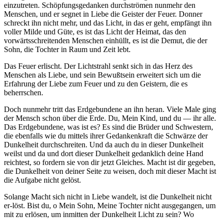
einzutreten. Schöpfungsgedanken durchströmen nunmehr den
Menschen, und er segnet in Liebe die Geister der Feuer. Donner
schreckt ihn nicht mehr, und das Licht, in das er geht, empfängt ihn
voller Milde und Güte, es ist das Licht der Heimat, das den
vorwärtsschreitenden Menschen einhüllt, es ist die Demut, die der
Sohn, die Tochter in Raum und Zeit lebt.
Das Feuer erlischt. Der Lichtstrahl senkt sich in das Herz des
Menschen als Liebe, und sein Bewußtsein erweitert sich um die
Erfahrung der Liebe zum Feuer und zu den Geistern, die es
beherrschen.
Doch nunmehr tritt das Erdgebundene an ihn heran. Viele Male ging
der Mensch schon über die Erde. Du, Mein Kind, und du — ihr alle.
Das Erdgebundene, was ist es? Es sind die Brüder und Schwestern,
die ebenfalls wie du mittels ihrer Gedankenkraft die Schwärze der
Dunkelheit durchschreiten. Und da auch du in dieser Dunkelheit
weilst und da und dort dieser Dunkelheit gedanklich deine Hand
reichtest, so fordern sie von dir jetzt Gleiches. Macht ist dir gegeben,
die Dunkelheit von deiner Seite zu weisen, doch mit dieser Macht ist
die Aufgabe nicht gelöst.
Solange Macht sich nicht in Liebe wandelt, ist die Dunkelheit nicht
er-löst. Bist du, o Mein Sohn, Meine Tochter nicht ausgegangen, um
mit zu erlösen, um inmitten der Dunkelheit Licht zu sein? Wo