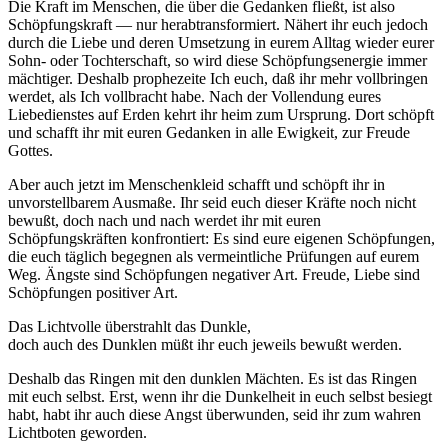
Die Kraft im Menschen, die über die Gedanken fließt, ist also
Schöpfungskraft — nur herabtransformiert. Nähert ihr euch jedoch
durch die Liebe und deren Umsetzung in eurem Alltag wieder eurer
Sohn- oder Tochterschaft, so wird diese Schöpfungsenergie immer
mächtiger. Deshalb prophezeite Ich euch, daß ihr mehr vollbringen
werdet, als Ich vollbracht habe. Nach der Vollendung eures
Liebedienstes auf Erden kehrt ihr heim zum Ursprung. Dort schöpft
und schafft ihr mit euren Gedanken in alle Ewigkeit, zur Freude
Gottes.
Aber auch jetzt im Menschenkleid schafft und schöpft ihr in
unvorstellbarem Ausmaße. Ihr seid euch dieser Kräfte noch nicht
bewußt, doch nach und nach werdet ihr mit euren
Schöpfungskräften konfrontiert: Es sind eure eigenen Schöpfungen,
die euch täglich begegnen als vermeintliche Prüfungen auf eurem
Weg. Ängste sind Schöpfungen negativer Art. Freude, Liebe sind
Schöpfungen positiver Art.
Das Lichtvolle überstrahlt das Dunkle,
doch auch des Dunklen müßt ihr euch jeweils bewußt werden.
Deshalb das Ringen mit den dunklen Mächten. Es ist das Ringen
mit euch selbst. Erst, wenn ihr die Dunkelheit in euch selbst besiegt
habt, habt ihr auch diese Angst überwunden, seid ihr zum wahren
Lichtboten geworden.