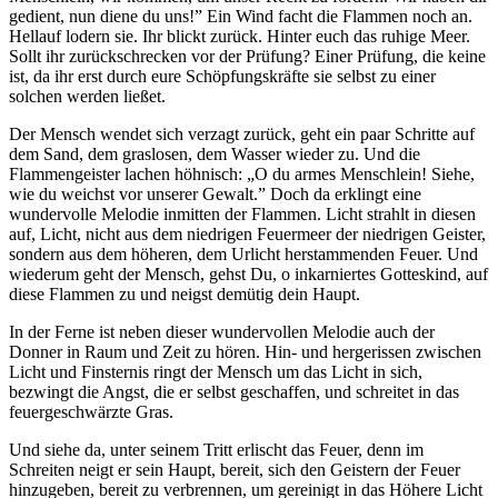
gedient, nun diene du uns!” Ein Wind facht die Flammen noch an.
Hellauf lodern sie. Ihr blickt zurück. Hinter euch das ruhige Meer.
Sollt ihr zurückschrecken vor der Prüfung? Einer Prüfung, die keine
ist, da ihr erst durch eure Schöpfungskräfte sie selbst zu einer
solchen werden ließet.
Der Mensch wendet sich verzagt zurück, geht ein paar Schritte auf
dem Sand, dem graslosen, dem Wasser wieder zu. Und die
Flammengeister lachen höhnisch: „O du armes Menschlein! Siehe,
wie du weichst vor unserer Gewalt.” Doch da erklingt eine
wundervolle Melodie inmitten der Flammen. Licht strahlt in diesen
auf, Licht, nicht aus dem niedrigen Feuermeer der niedrigen Geister,
sondern aus dem höheren, dem Urlicht herstammenden Feuer. Und
wiederum geht der Mensch, gehst Du, o inkarniertes Gotteskind, auf
diese Flammen zu und neigst demütig dein Haupt.
In der Ferne ist neben dieser wundervollen Melodie auch der
Donner in Raum und Zeit zu hören. Hin- und hergerissen zwischen
Licht und Finsternis ringt der Mensch um das Licht in sich,
bezwingt die Angst, die er selbst geschaffen, und schreitet in das
feuergeschwärzte Gras.
Und siehe da, unter seinem Tritt erlischt das Feuer, denn im
Schreiten neigt er sein Haupt, bereit, sich den Geistern der Feuer
hinzugeben, bereit zu verbrennen, um gereinigt in das Höhere Licht