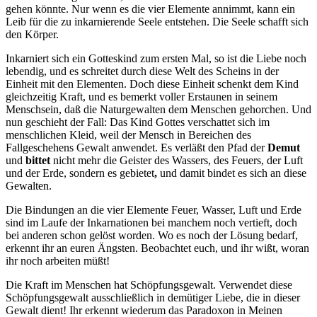
gehen könnte. Nur wenn es die vier Elemente annimmt, kann ein
Leib für die zu inkarnierende Seele entstehen. Die Seele schafft sich
den Körper.
Inkarniert sich ein Gotteskind zum ersten Mal, so ist die Liebe noch
lebendig, und es schreitet durch diese Welt des Scheins in der
Einheit mit den Elementen. Doch diese Einheit schenkt dem Kind
gleichzeitig Kraft, und es bemerkt voller Erstaunen in seinem
Menschsein, daß die Naturgewalten dem Menschen gehorchen. Und
nun geschieht der Fall: Das Kind
Gottes
verschattet sich im
menschlichen Kleid, weil der Mensch in Bereichen des
Fallgeschehens Gewalt anwendet. Es verläßt den Pfad der
Demut
und
bittet
nicht mehr die Geister des Wassers, des Feuers, der Luft
und der Erde, sondern es gebietet
,
und damit bindet es sich an diese
Gewalten.
Die Bindungen an die vier Elemente Feuer, Wasser, Luft und Erde
sind im Laufe der Inkarnationen bei manchem noch vertieft, doch
bei anderen schon gelöst worden. Wo es noch der Lösung bedarf,
erkennt ihr an euren Ängsten. Beobachtet euch, und ihr wißt, woran
ihr noch arbeiten müßt!
Die Kraft im Menschen hat Schöpfungsgewalt. Verwendet diese
Schöpfungsgewalt ausschließlich in demütiger Liebe, die in dieser
Gewalt dient! Ihr erkennt wiederum das Paradoxon in Meinen