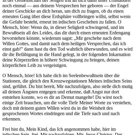
In der Gemeinschaft der Seligen tritt an dich dann unter Umständen
noch einmal — aus deinem Versprechen her geboren — der Engel
deiner Geschicke an dich heran, um dich zu fragen, ob du einen
erneuten Gang über diese Erdsphäre vollbringen willst, selbst wenn
die Gefahr besteht, erneut im irdischen Geschehen zu fallen. O
Mensch, höre: Wenn du, in dieser Seligkeit schwingend, und im
Bewußtsein all des Leides, das dir durch einen erneuten Erdengang
bevorstehen könnte, wiederum sagst: „Mir geschehe nach dem
Willen Gottes, und damit nach dem heiligen Versprechen, das ich
einst gab!” dann hast du den Tod wahrlich überwunden, und es wird
dir die Befähigung in die Hand gelegt, in der folgenden Inkarnation
deine Körperzellen in höhere Schwingung zu bringen, deinen
körperlichen Leib zu vergeistigen.
O Mensch, höre! Ich habe dich im Seelenbewußtsein über die
Stationen, die gleich den Kreuzwegstationen Meines irdischen Seins
sind, geführt. Du bist bereit, Mir nachzufolgen, also stelle dich mutig
all deinen Ängsten entgegen und erkenne, daß Angst nur dort
entstehen konnte, wo es dir an Demut mangelte! Du wirst noch
einige Zeit brauchen, um die volle Tiefe Meiner Worte zu verstehen,
doch mit deinem guten Willen wirst du in die Weisheit des
gesprochenen Wortes eindringen und die Tiefe nach und nach
erkennen.
Frei bist du, Mein Kind, das Ich angenommen habe, hier im
irdischen Sein, frei, Mir nachzufolgen, Mir,
Jesus Christus
, Der