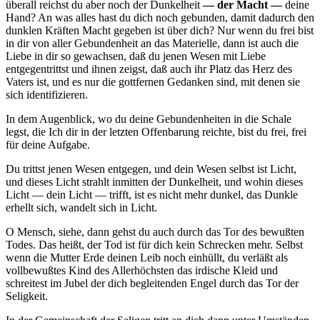
überall reichst du aber noch der Dunkelheit
— der Macht —
deine
Hand? An was alles hast du dich noch gebunden, damit dadurch den
dunklen Kräften Macht gegeben ist über dich? Nur wenn du frei bist
in dir von aller Gebundenheit an das Materielle, dann ist auch die
Liebe in dir so gewachsen, daß du jenen Wesen mit Liebe
entgegentrittst und ihnen zeigst, daß auch ihr Platz das Herz des
Vaters ist, und es nur die gottfernen Gedanken sind, mit denen sie
sich identifizieren.
In dem Augenblick, wo du deine Gebundenheiten in die Schale
legst, die Ich dir in der letzten Offenbarung reichte, bist du frei, frei
für deine Aufgabe.
Du trittst jenen Wesen entgegen, und dein Wesen selbst ist Licht,
und dieses Licht strahlt inmitten der Dunkelheit, und wohin dieses
Licht — dein Licht — trifft, ist es nicht mehr dunkel, das Dunkle
erhellt sich, wandelt sich in Licht.
O Mensch, siehe, dann gehst du auch durch das Tor des bewußten
Todes. Das heißt, der Tod ist für dich kein Schrecken mehr. Selbst
wenn die Mutter Erde deinen Leib noch einhüllt, du verläßt als
vollbewußtes Kind des
Allerhöchsten
das irdische Kleid und
schreitest im Jubel der dich begleitenden Engel durch das Tor der
Seligkeit.