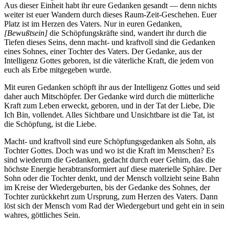
Aus dieser Einheit habt ihr eure Gedanken gesandt — denn nichts
weiter ist euer Wandern durch dieses Raum-Zeit-Geschehen. Euer
Platz ist im Herzen des Vaters. Nur in euren Gedanken,
[
Bewußtsein
]
die Schöpfungskräfte sind, wandert ihr durch die
Tiefen dieses Seins, denn macht- und kraftvoll sind die Gedanken
eines Sohnes, einer Tochter des Vaters. Der Gedanke, aus der
Intelligenz
Gottes
geboren, ist die väterliche Kraft, die jedem von
euch als Erbe mitgegeben wurde.
Mit euren Gedanken schöpft ihr aus der Intelligenz
Gottes
und seid
daher auch Mitschöpfer. Der Gedanke wird durch die mütterliche
Kraft zum Leben erweckt, geboren, und in der Tat der Liebe, Die
Ich Bin, vollendet. Alles Sichtbare und Unsichtbare ist die Tat, ist
die Schöpfung, ist die Liebe.
Macht- und kraftvoll sind eure Schöpfungsgedanken als Sohn, als
Tochter Gottes. Doch was und wo ist die Kraft im Menschen? Es
sind wiederum die Gedanken, gedacht durch euer Gehirn, das die
höchste Energie herabtransformiert auf diese materielle Sphäre. Der
Sohn oder die Tochter denkt, und der Mensch vollzieht seine Bahn
im Kreise der Wiedergeburten, bis der Gedanke des Sohnes, der
Tochter zurückkehrt zum Ursprung, zum Herzen des Vaters. Dann
löst sich der Mensch vom Rad der Wiedergeburt und geht ein in sein
wahres, göttliches Sein.