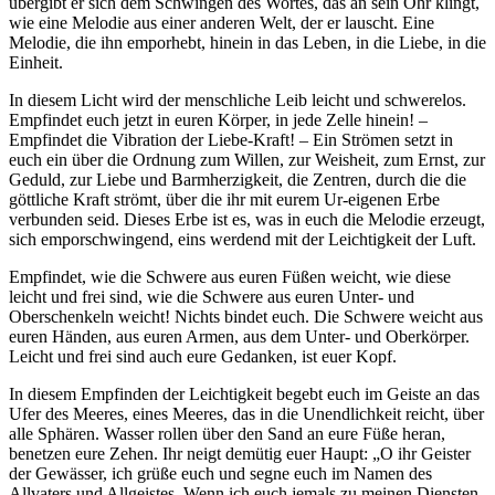
übergibt er sich dem Schwingen des Wortes, das an sein Ohr klingt,
wie eine Melodie aus einer anderen Welt, der er lauscht. Eine
Melodie, die ihn emporhebt, hinein in das Leben, in die Liebe, in die
Einheit.
In diesem Licht wird der menschliche Leib leicht und schwerelos.
Empfindet euch jetzt in euren Körper, in jede Zelle hinein! –
Empfindet die Vibration der Liebe-Kraft! – Ein Strömen setzt in
euch ein über die Ordnung zum Willen, zur Weisheit, zum Ernst, zur
Geduld, zur Liebe und Barmherzigkeit, die Zentren, durch die die
göttliche Kraft strömt, über die ihr mit eurem Ur-eigenen Erbe
verbunden seid. Dieses Erbe ist es, was in euch die Melodie erzeugt,
sich emporschwingend, eins werdend mit der Leichtigkeit der Luft.
Empfindet, wie die Schwere aus euren Füßen weicht, wie diese
leicht und frei sind, wie die Schwere aus euren Unter- und
Oberschenkeln weicht! Nichts bindet euch. Die Schwere weicht aus
euren Händen, aus euren Armen, aus dem Unter- und Oberkörper.
Leicht und frei sind auch eure Gedanken, ist euer Kopf.
In diesem Empfinden der Leichtigkeit begebt euch im Geiste an das
Ufer des Meeres, eines Meeres, das in die Unendlichkeit reicht, über
alle Sphären. Wasser rollen über den Sand an eure Füße heran,
benetzen eure Zehen. Ihr neigt demütig euer Haupt: „O ihr Geister
der Gewässer, ich grüße euch und segne euch im Namen des
Allvaters und Allgeistes. Wenn ich euch jemals zu meinen Diensten