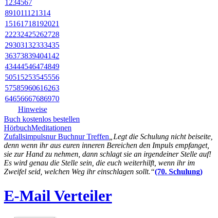
1
2
3
4
5
6
7
8
9
10
11
12
13
14
15
16
17
18
19
20
21
22
23
24
25
26
27
28
29
30
31
32
33
34
35
36
37
38
39
40
41
42
43
44
45
46
47
48
49
50
51
52
53
54
55
56
57
58
59
60
61
62
63
64
65
66
67
68
69
70
Hinweise
Buch kostenlos bestellen
Hörbuch
Meditationen
Zufallsimpuls
nur Buch
nur Treffen
„Legt die Schulung nicht beiseite,
denn wenn ihr aus euren inneren Bereichen den Impuls empfanget,
sie zur Hand zu nehmen, dann schlagt sie an irgendeiner Stelle auf!
Es wird genau die Stelle sein, die euch weiterhilft, wenn ihr im
Zweifel seid, welchen Weg ihr einschlagen sollt.“
(70. Schulung)
E-Mail Verteiler