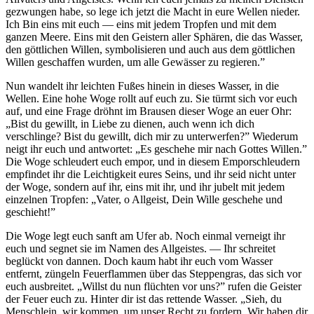
gezwungen habe, so lege ich jetzt die Macht in eure Wellen nieder.
Ich Bin eins mit euch — eins mit jedem Tropfen und mit dem
ganzen Meere. Eins mit den Geistern aller Sphären, die das Wasser,
den göttlichen Willen, symbolisieren und auch aus dem göttlichen
Willen geschaffen wurden, um alle Gewässer zu regieren.”
Nun wandelt ihr leichten Fußes hinein in dieses Wasser, in die
Wellen. Eine hohe Woge rollt auf euch zu. Sie türmt sich vor euch
auf, und eine Frage dröhnt im Brausen dieser Woge an euer Ohr:
„Bist du gewillt, in Liebe zu dienen, auch wenn ich dich
verschlinge? Bist du gewillt, dich mir zu unterwerfen?” Wiederum
neigt ihr euch und antwortet: „Es geschehe mir nach
Gottes
Willen.”
Die Woge schleudert euch empor, und in diesem Emporschleudern
empfindet ihr die Leichtigkeit eures Seins, und ihr seid nicht unter
der Woge, sondern auf ihr, eins mit ihr, und ihr jubelt mit jedem
einzelnen Tropfen: „Vater, o Allgeist, Dein Wille geschehe und
geschieht!”
Die Woge legt euch sanft am Ufer ab. Noch einmal verneigt ihr
euch und segnet sie im Namen des Allgeistes. — Ihr schreitet
beglückt von dannen. Doch kaum habt ihr euch vom Wasser
entfernt, züngeln Feuerflammen über das Steppengras, das sich vor
euch ausbreitet. „Willst du nun flüchten vor uns?” rufen die Geister
der Feuer euch zu. Hinter dir ist das rettende Wasser. „Sieh, du
Menschlein, wir kommen, um unser Recht zu fordern. Wir haben dir