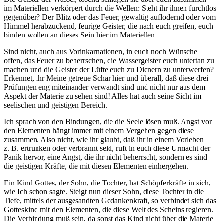
im Materiellen verkörpert durch die Wellen: Steht ihr ihnen furchtlos
gegenüber? Der Blitz oder das Feuer, gewaltig auflodernd oder vom
Himmel herabzuckend, feurige Geister, die nach euch greifen, euch
binden wollen an dieses Sein hier im Materiellen.
Sind nicht, auch aus Vorinkarnationen, in euch noch Wünsche
offen, das Feuer zu beherrschen, die Wassergeister euch untertan zu
machen und die Geister der Lüfte euch zu Dienern zu unterwerfen?
Erkennet, ihr Meine getreue Schar hier und überall, daß diese drei
Prüfungen eng miteinander verwandt sind und nicht nur aus dem
Aspekt der Materie zu sehen sind! Alles hat auch seine Sicht im
seelischen und geistigen Bereich.
Ich sprach von den Bindungen, die die Seele lösen muß. Angst vor
den Elementen hängt immer mit einem Vergehen gegen diese
zusammen. Also nicht, wie ihr glaubt, daß ihr in einem Vorleben
z. B. ertrunken oder verbrannt seid, ruft in euch diese Urmacht der
Panik hervor, eine Angst, die ihr nicht beherrscht, sondern es sind
die geistigen Kräfte, die mit diesen Elementen einhergehen.
Ein Kind Gottes, der Sohn, die Tochter, hat Schöpferkräfte in sich,
wie Ich schon sagte. Steigt nun dieser Sohn, diese Tochter in die
Tiefe, mittels der ausgesandten Gedankenkraft, so verbindet sich das
Gotteskind mit den Elementen, die diese Welt des Scheins regieren.
Die Verbindung muß sein, da sonst das Kind nicht über die Materie