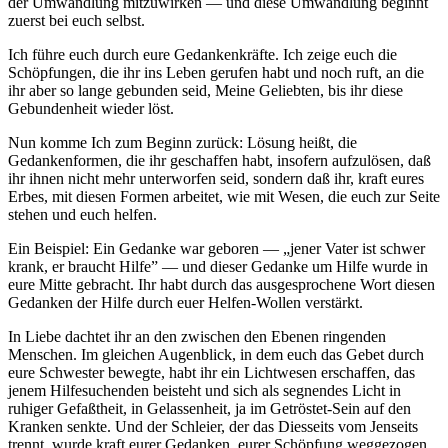
der Umwandlung mitzuwirken — und diese Umwandlung beginnt
zuerst bei euch selbst.
Ich führe euch durch eure Gedankenkräfte. Ich zeige euch die
Schöpfungen, die ihr ins Leben gerufen habt und noch ruft, an die
ihr aber so lange gebunden seid, Meine Geliebten, bis ihr diese
Gebundenheit wieder löst.
Nun komme Ich zum Beginn zurück: Lösung heißt, die
Gedankenformen, die ihr geschaffen habt, insofern aufzulösen, daß
ihr ihnen nicht mehr unterworfen seid, sondern daß ihr, kraft eures
Erbes, mit diesen Formen arbeitet, wie mit Wesen, die euch zur Seite
stehen und euch helfen.
Ein Beispiel: Ein Gedanke war geboren — „jener Vater ist schwer
krank, er braucht Hilfe” — und dieser Gedanke um Hilfe wurde in
eure Mitte gebracht. Ihr habt durch das ausgesprochene Wort diesen
Gedanken der Hilfe durch euer Helfen-Wollen verstärkt.
In Liebe dachtet ihr an den zwischen den Ebenen ringenden
Menschen. Im gleichen Augenblick, in dem euch das Gebet durch
eure Schwester bewegte, habt ihr ein Lichtwesen erschaffen, das
jenem Hilfesuchenden beisteht und sich als segnendes Licht in
ruhiger Gefaßtheit, in Gelassenheit, ja im Getröstet-Sein auf den
Kranken senkte. Und der Schleier, der das Diesseits vom Jenseits
trennt, wurde kraft eurer Gedanken, eurer Schöpfung weggezogen,