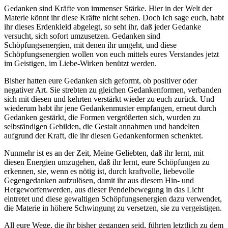
Gedanken sind Kräfte von immenser Stärke. Hier in der Welt der
Materie könnt ihr diese Kräfte nicht sehen. Doch Ich sage euch, habt
ihr dieses Erdenkleid abgelegt, so seht ihr, daß jeder Gedanke
versucht, sich sofort umzusetzen. Gedanken sind
Schöpfungsenergien, mit denen ihr umgeht, und diese
Schöpfungsenergien wollen von euch mittels eures Verstandes jetzt
im Geistigen, im Liebe-Wirken benützt werden.
Bisher hatten eure Gedanken sich geformt, ob positiver oder
negativer Art. Sie strebten zu gleichen Gedankenformen, verbanden
sich mit diesen und kehrten verstärkt wieder zu euch zurück. Und
wiederum habt ihr jene Gedankenmuster empfangen, erneut durch
Gedanken gestärkt, die Formen vergrößerten sich, wurden zu
selbständigen Gebilden, die Gestalt annahmen und handelten
aufgrund der Kraft, die ihr diesen Gedankenformen schenktet.
Nunmehr ist es an der Zeit, Meine Geliebten, daß ihr lernt, mit
diesen Energien umzugehen, daß ihr lernt, eure Schöpfungen zu
erkennen, sie, wenn es nötig ist, durch kraftvolle, liebevolle
Gegengedanken aufzulösen, damit ihr aus diesem Hin- und
Hergeworfenwerden, aus dieser Pendelbewegung in das Licht
eintretet und diese gewaltigen Schöpfungsenergien dazu verwendet,
die Materie in höhere Schwingung zu versetzen, sie zu vergeistigen.
All eure Wege, die ihr bisher gegangen seid, führten letztlich zu dem