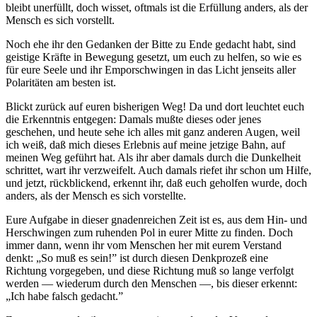
bleibt unerfüllt, doch wisset, oftmals ist die Erfüllung anders, als der
Mensch es sich vorstellt.
Noch ehe ihr den Gedanken der Bitte zu Ende gedacht habt, sind
geistige Kräfte in Bewegung gesetzt, um euch zu helfen, so wie es
für eure Seele und ihr Emporschwingen in das Licht jenseits aller
Polaritäten am besten ist.
Blickt zurück auf euren bisherigen Weg! Da und dort leuchtet euch
die Erkenntnis entgegen: Damals mußte dieses oder jenes
geschehen, und heute sehe ich alles mit ganz anderen Augen, weil
ich weiß, daß mich dieses Erlebnis auf meine jetzige Bahn, auf
meinen Weg geführt hat. Als ihr aber damals durch die Dunkelheit
schrittet, wart ihr verzweifelt. Auch damals riefet ihr schon um Hilfe,
und jetzt, rückblickend, erkennt ihr, daß euch geholfen wurde, doch
anders, als der Mensch es sich vorstellte.
Eure Aufgabe in dieser gnadenreichen Zeit ist es, aus dem Hin- und
Herschwingen zum ruhenden Pol in eurer Mitte zu finden. Doch
immer dann, wenn ihr vom Menschen her mit eurem Verstand
denkt: „So muß es sein!” ist durch diesen Denkprozeß eine
Richtung vorgegeben, und diese Richtung muß so lange verfolgt
werden — wiederum durch den Menschen —, bis dieser erkennt:
„Ich habe falsch gedacht.”