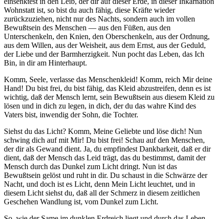
einsenktest in den Leib, der dir auf dieser Erde, in dieser Inkarnation
Wohnstatt ist, so bist du auch fähig, diese Kräfte wieder
zurückzuziehen, nicht nur des Nachts, sondern auch im vollen
Bewußtsein des Menschen — aus den Füßen, aus den
Unterschenkeln, den Knien, den Oberschenkeln, aus der Ordnung,
aus dem Willen, aus der Weisheit, aus dem Ernst, aus der Geduld,
der Liebe und der Barmherzigkeit. Nun pocht das Leben, das Ich
Bin, in dir am Hinterhaupt.
Komm, Seele, verlasse das Menschenkleid! Komm, reich Mir deine
Hand! Du bist frei, du bist fähig, das Kleid abzustreifen, denn es ist
wichtig, daß der Mensch lernt, sein Bewußtsein aus diesem Kleid zu
lösen und in dich zu legen, in dich, der du das wahre Kind des
Vaters bist, inwendig der Sohn, die Tochter.
Siehst du das Licht? Komm, Meine Geliebte und löse dich! Nun
schwing dich auf mit Mir! Du bist frei
!
Schau auf den Menschen,
der dir als Gewand dient. Ja, du empfindest Dankbarkeit, daß er dir
dient, daß der Mensch das Leid trägt, das du bestimmst, damit der
Mensch durch das Dunkel zum Licht dringt. Nun ist das
Bewußtsein gelöst und ruht in dir. Du schaust in die Schwärze der
Nacht, und doch ist es Licht, denn Mein Licht leuchtet, und in
diesem Licht siehst du, daß all der Schmerz in diesem zeitlichen
Geschehen Wandlung ist, vom Dunkel zum Licht.
So, wie der Same im dunklen Erdreich liegt und durch das Leben,