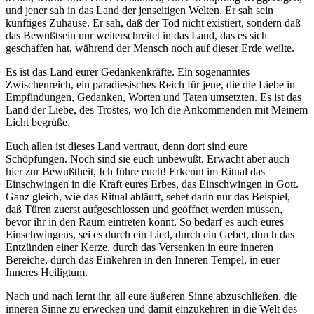
und jener sah in das Land der jenseitigen Welten. Er sah sein
künftiges Zuhause. Er sah, daß der Tod nicht existiert, sondern daß
das Bewußtsein nur weiterschreitet in das Land, das es sich
geschaffen hat, während der Mensch noch auf dieser Erde weilte.
Es ist das Land eurer Gedankenkräfte. Ein sogenanntes
Zwischenreich, ein paradiesisches Reich für jene, die die Liebe in
Empfindungen, Gedanken, Worten und Taten umsetzten. Es ist das
Land der Liebe, des Trostes, wo Ich die Ankommenden mit Meinem
Licht begrüße.
Euch allen ist dieses Land vertraut, denn dort sind eure
Schöpfungen. Noch sind sie euch unbewußt. Erwacht aber auch
hier zur Bewußtheit, Ich führe euch! Erkennt im Ritual das
Einschwingen in die Kraft eures Erbes, das Einschwingen in Gott.
Ganz gleich, wie das Ritual abläuft, sehet darin nur das Beispiel,
daß Türen zuerst aufgeschlossen und geöffnet werden müssen,
bevor ihr in den Raum eintreten könnt. So bedarf es auch eures
Einschwingens, sei es durch ein Lied, durch ein Gebet, durch das
Entzünden einer Kerze, durch das Versenken in eure inneren
Bereiche, durch das Einkehren in den Inneren Tempel, in euer
Inneres Heiligtum.
Nach und nach lernt ihr, all eure äußeren Sinne abzuschließen, die
inneren Sinne zu erwecken und damit einzukehren in die Welt des