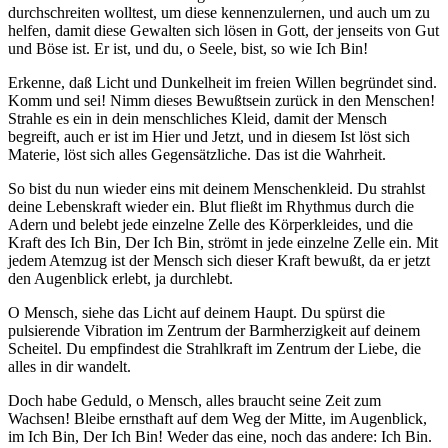
durchschreiten wolltest, um diese kennenzulernen, und auch um zu
helfen, damit diese Gewalten sich lösen in Gott, der jenseits von Gut
und Böse ist. Er ist, und du, o Seele, bist, so wie Ich Bin!
Erkenne, daß Licht und Dunkelheit im freien Willen begründet sind.
Komm und sei! Nimm dieses Bewußtsein zurück in den Menschen!
Strahle es ein in dein menschliches Kleid, damit der Mensch
begreift, auch er ist im Hier und Jetzt, und in diesem Ist löst sich
Materie, löst sich alles Gegensätzliche. Das ist die Wahrheit.
So bist du nun wieder eins mit deinem Menschenkleid. Du strahlst
deine Lebenskraft wieder ein. Blut fließt im Rhythmus durch die
Adern und belebt jede einzelne Zelle des Körperkleides, und die
Kraft des Ich Bin, Der Ich Bin, strömt in jede einzelne Zelle ein. Mit
jedem Atemzug ist der Mensch sich dieser Kraft bewußt, da er jetzt
den Augenblick erlebt, ja durchlebt.
O Mensch, siehe das Licht auf deinem Haupt. Du spürst die
pulsierende Vibration im Zentrum der Barmherzigkeit auf deinem
Scheitel. Du empfindest die Strahlkraft im Zentrum der Liebe, die
alles in dir wandelt.
Doch habe Geduld, o Mensch, alles braucht seine Zeit zum
Wachsen! Bleibe ernsthaft auf dem Weg der Mitte, im Augenblick,
im Ich Bin, Der Ich Bin! Weder das eine, noch das andere: Ich Bin.