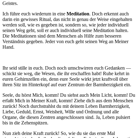
Geistes.
Ich führe euch wiederum in eine
Meditation
. Doch erkennt auch
darin ein gewisses Ritual, das nicht in genau der Weise eingehalten
werden soll, wie es gegeben ist, sondern so, wie jeder individuell
seinen Weg geht, soll er auch individuell seine Meditation halten.
Die Meditationen sind dem Menschen als Hilfe zum besseren
Verständnis gegeben. Jeder von euch geht seinen Weg an Meiner
Hand.
Ihr seid stille in euch. Doch noch umschwirren euch Gedanken —
schickt sie weg, die Wesen, die ihr erschaffen habt! Ruhe kehrt in
euren Gehirnzellen ein, denn eure Seele wirkt jetzt kraftvoll über
ihren Sitz im Hinterkopf auf euer Zentrum der Barmherzigkeit ein.
Seele, du hörst Mich, komm! Du siehst auch Mein Licht, komm! Du
erfaßt Mich in Meiner Kraft, komm! Ziehe dich aus dem Menschen
zurück! Noch durchstrahlst du mit deinem Leben Barmherzigkeit,
Liebe, Geduld, Ernst, Weisheit, Wille und Ordnung und alle
Organe, die diesen Zentren angeschlossen sind. Ja, Leben pulsiert
bis in die Zehenspitzen.
Nun zieh deine Kraft zurück! So, wie du sie das erste Mal