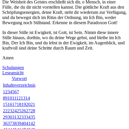
Die Weisheit des Geistes erschließt sich dir, o Mensch, in einer
Fülle, die du dir nicht vorstellen kannst. Die göttliche Kraft aus den
Schöpfungsenergien, deine Kraft, steht dir wiederum zur Verfügung,
und du bewegst dich im Ritus der Ordnung, im Ich Bin, weder
Bewegung noch Stillstand. Erkenne in diesem Paradoxon Gott!
In dieser Stille ist Ewigkeit, ist Gott, ist Sein. Nimm diese innere
Stille hinaus, dorthin, wo du deine Wege gehst, und bleibe im Ich
Bin, Der Ich Bin, und du lebst in der Ewigkeit, im Augenblick, und
kraftvoll sind deine Schritte durch Raum und Zeit.
Amen
Schulungen
Leseansicht
Vorwort
Inhaltsverzeichnis
1
2
3
4
5
6
7
8
9
10
11
12
13
14
15
16
17
18
19
20
21
22
23
24
25
26
27
28
29
30
31
32
33
34
35
36
37
38
39
40
41
42