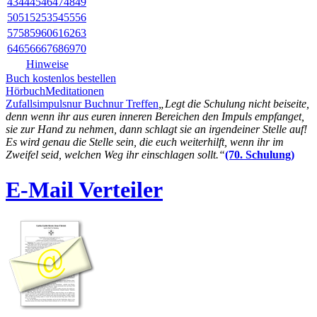
43
44
45
46
47
48
49
50
51
52
53
54
55
56
57
58
59
60
61
62
63
64
65
66
67
68
69
70
Hinweise
Buch kostenlos bestellen
Hörbuch
Meditationen
Zufallsimpuls
nur Buch
nur Treffen
„Legt die Schulung nicht beiseite,
denn wenn ihr aus euren inneren Bereichen den Impuls empfanget,
sie zur Hand zu nehmen, dann schlagt sie an irgendeiner Stelle auf!
Es wird genau die Stelle sein, die euch weiterhilft, wenn ihr im
Zweifel seid, welchen Weg ihr einschlagen sollt.“
(70. Schulung)
E-Mail Verteiler