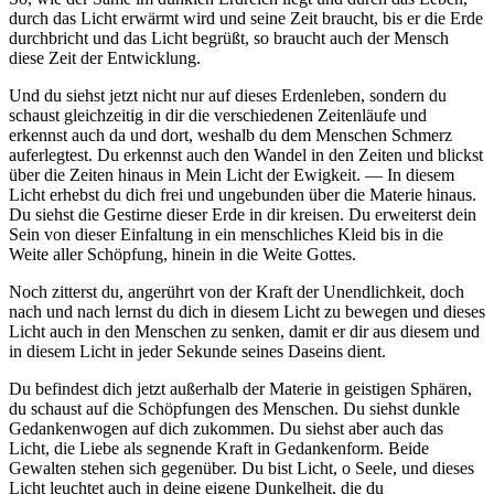
durch das Licht erwärmt wird und seine Zeit braucht, bis er die Erde
durchbricht und das Licht begrüßt, so braucht auch der Mensch
diese Zeit der Entwicklung.
Und du siehst jetzt nicht nur auf dieses Erdenleben, sondern du
schaust gleichzeitig in dir die verschiedenen Zeitenläufe und
erkennst auch da und dort, weshalb du dem Menschen Schmerz
auferlegtest. Du erkennst auch den Wandel in den Zeiten und blickst
über die Zeiten hinaus in Mein Licht der Ewigkeit. — In diesem
Licht erhebst du dich frei und ungebunden über die Materie hinaus.
Du siehst die Gestirne dieser Erde in dir kreisen. Du erweiterst dein
Sein von dieser Einfaltung in ein menschliches Kleid bis in die
Weite aller Schöpfung, hinein in die Weite Gottes.
Noch zitterst du, angerührt von der Kraft der Unendlichkeit, doch
nach und nach lernst du dich in diesem Licht zu bewegen und dieses
Licht auch in den Menschen zu senken, damit er dir aus diesem und
in diesem Licht in jeder Sekunde seines Daseins dient.
Du befindest dich jetzt außerhalb der Materie in geistigen Sphären,
du schaust auf die Schöpfungen des Menschen. Du siehst dunkle
Gedankenwogen auf dich zukommen. Du siehst aber auch das
Licht, die Liebe als segnende Kraft in Gedankenform. Beide
Gewalten stehen sich gegenüber. Du bist Licht, o Seele, und dieses
Licht leuchtet auch in deine eigene Dunkelheit, die du