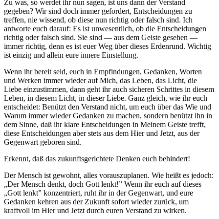
Zu was, so werdet ihr nun sagen, ist uns dann der Verstand
gegeben? Wir sind doch immer gefordert, Entscheidungen zu
treffen, nie wissend, ob diese nun richtig oder falsch sind. Ich
antworte euch darauf: Es ist unwesentlich, ob die Entscheidungen
richtig oder falsch sind. Sie sind — aus dem Geiste gesehen —
immer richtig, denn es ist euer Weg über dieses Erdenrund. Wichtig
ist einzig und allein eure innere Einstellung.
Wenn ihr bereit seid, euch in Empfindungen, Gedanken, Worten
und Werken immer wieder auf Mich, das
Leben
, das
Licht,
die
Liebe
einzustimmen, dann geht ihr auch sicheren Schrittes in diesem
Leben, in diesem Licht, in dieser Liebe. Ganz gleich, wie ihr euch
entscheidet: Benützt den Verstand nicht, um euch über das Wie und
Warum immer wieder Gedanken zu machen, sondern benützt ihn in
dem Sinne, daß ihr klare Entscheidungen in Meinem Geiste trefft,
diese Entscheidungen aber stets aus dem Hier und Jetzt, aus der
Gegenwart geboren sind.
Erkennt, daß das zukunftsgerichtete Denken euch behindert!
Der Mensch ist gewohnt, alles vorauszuplanen. Wie heißt es jedoch:
„Der Mensch denkt, doch Gott lenkt!” Wenn ihr euch auf dieses
„Gott lenkt” konzentriert, ruht ihr in der Gegenwart, und eure
Gedanken kehren aus der Zukunft sofort wieder zurück, um
kraftvoll im Hier und Jetzt durch euren Verstand zu wirken.