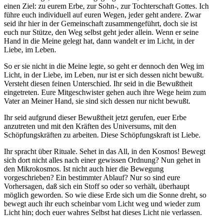
einen Ziel: zu eurem Erbe, zur Sohn-, zur Tochterschaft Gottes. Ich
führe euch individuell auf euren Wegen, jeder geht andere. Zwar
seid ihr hier in der Gemeinschaft zusammengeführt, doch sie ist
euch nur Stütze, den Weg selbst geht jeder allein. Wenn er seine
Hand in die Meine gelegt hat, dann wandelt er im Licht, in der
Liebe, im Leben.
So er sie nicht in die Meine legte, so geht er dennoch den Weg im
Licht, in der Liebe, im Leben, nur ist er sich dessen nicht bewußt.
Versteht diesen feinen Unterschied. Ihr seid in die Bewußtheit
eingetreten. Eure Mitgeschwister gehen auch ihre Wege heim zum
Vater an Meiner Hand, sie sind sich dessen nur nicht bewußt.
Ihr seid aufgrund dieser Bewußtheit jetzt gerufen, euer Erbe
anzutreten und mit den Kräften des Universums, mit den
Schöpfungskräften zu arbeiten. Diese Schöpfungskraft ist Liebe.
Ihr spracht über Rituale. Sehet in das All, in den Kosmos! Bewegt
sich dort nicht alles nach einer gewissen Ordnung? Nun gehet in
den Mikrokosmos. Ist nicht auch hier die Bewegung
vorgeschrieben? Ein bestimmter Ablauf? Nur so sind eure
Vorhersagen, daß sich ein Stoff so oder so verhält, überhaupt
möglich geworden. So wie diese Erde sich um die Sonne dreht, so
bewegt auch ihr euch scheinbar vom Licht weg und wieder zum
Licht hin; doch euer wahres Selbst hat dieses Licht nie verlassen.