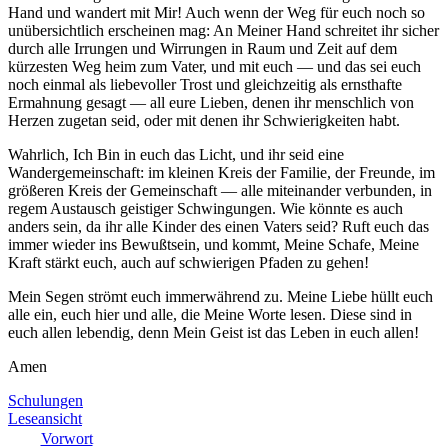
Hand und wandert mit Mir! Auch wenn der Weg für euch noch so
unübersichtlich erscheinen mag: An Meiner Hand schreitet ihr sicher
durch alle Irrungen und Wirrungen in Raum und Zeit auf dem
kürzesten Weg heim zum Vater, und mit euch — und das sei euch
noch einmal als liebevoller Trost und gleichzeitig als ernsthafte
Ermahnung gesagt — all eure Lieben, denen ihr menschlich von
Herzen zugetan seid, oder mit denen ihr Schwierigkeiten habt.
Wahrlich, Ich Bin in euch das Licht, und ihr seid eine
Wandergemeinschaft: im kleinen Kreis der Familie, der Freunde, im
größeren Kreis der Gemeinschaft — alle miteinander verbunden, in
regem Austausch geistiger Schwingungen. Wie könnte es auch
anders sein, da ihr alle Kinder des einen Vaters seid? Ruft euch das
immer wieder ins Bewußtsein, und kommt, Meine Schafe, Meine
Kraft stärkt euch, auch auf schwierigen Pfaden zu gehen!
Mein Segen strömt euch immerwährend zu. Meine Liebe hüllt euch
alle ein, euch hier und alle, die Meine Worte lesen. Diese sind in
euch allen lebendig, denn Mein Geist ist das Leben in euch allen!
Amen
Schulungen
Leseansicht
Vorwort