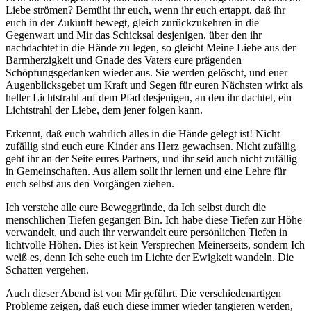
Liebe strömen? Bemüht ihr euch, wenn ihr euch ertappt, daß ihr
euch in der Zukunft bewegt, gleich zurückzukehren in die
Gegenwart und Mir das Schicksal desjenigen, über den ihr
nachdachtet in die Hände zu legen, so gleicht Meine Liebe aus der
Barmherzigkeit und Gnade des Vaters eure prägenden
Schöpfungsgedanken wieder aus. Sie werden gelöscht, und euer
Augenblicksgebet um Kraft und Segen für euren Nächsten wirkt als
heller Lichtstrahl auf dem Pfad desjenigen, an den ihr dachtet, ein
Lichtstrahl der Liebe, dem jener folgen kann.
Erkennt, daß euch wahrlich alles in die Hände gelegt ist! Nicht
zufällig sind euch eure Kinder ans Herz gewachsen. Nicht zufällig
geht ihr an der Seite eures Partners, und ihr seid auch nicht zufällig
in Gemeinschaften. Aus allem sollt ihr lernen und eine Lehre für
euch selbst aus den Vorgängen ziehen.
Ich verstehe alle eure Beweggründe, da Ich selbst durch die
menschlichen Tiefen gegangen Bin. Ich habe diese Tiefen zur Höhe
verwandelt, und auch ihr verwandelt eure persönlichen Tiefen in
lichtvolle Höhen. Dies ist kein Versprechen Meinerseits, sondern Ich
weiß es, denn Ich sehe euch im Lichte der Ewigkeit wandeln. Die
Schatten vergehen.
Auch dieser Abend ist von Mir geführt. Die verschiedenartigen
Probleme zeigen, daß euch diese immer wieder tangieren werden,