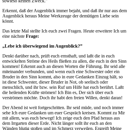
sowieso keinen Zweck.”
Erkennt, daß der Augenblick immer bejaht, und daß ihr nur aus dem
Augenblick heraus Meine Werkzeuge der demütigen Liebe sein
könnt.
Das letzte Mal stellte Ich euch zwei Fragen. Heute erweitere Ich um
eine nächste
Frage:
„Lebe
ich überwiegend im Augenblick?”
Denkt darüber nach, prüft euch ernsthaft, und laßt die in euch
entwickelten Ströme des Heils fließen zu allen, die euch in den Sinn
kommen! Erkennt auch an diesen Worten die Führung. Ihr seid alle
miteinander verbunden, und wenn euch eine Schwester oder ein
Bruder in den Sinn kommt, also in eure Gedanken Einzug hält, so
ist diese Schwester, dieser Bruder in Not, ob seelisch oder
menschlich, und ihr bzw. sein Ruf um Hilfe hat euch berührt. Laßt
die heilenden Kräfte strömen! Ich Bin es, Der sich über euch
verströmen möchte. Doch ihr habt den freien Willen, denkt daran!
Der Abend ist weit fortgeschritten. Ihr seid müde, und noch immer
sehe Ich eure Gedanken um euer Gespräch kreisen. Kommt zu Mir
mit allem, was euch bewegt! Ich zeige euch den Pfad heraus aus
dem Irrgarten dieser Erde. Nicht länger sollt ihr euch an den
Wänden blutig stoßen und im Schmerz verweilen. Ergreift Meine