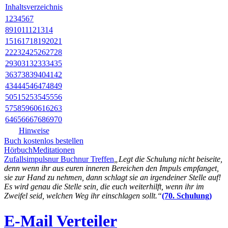
Inhaltsverzeichnis
1
2
3
4
5
6
7
8
9
10
11
12
13
14
15
16
17
18
19
20
21
22
23
24
25
26
27
28
29
30
31
32
33
34
35
36
37
38
39
40
41
42
43
44
45
46
47
48
49
50
51
52
53
54
55
56
57
58
59
60
61
62
63
64
65
66
67
68
69
70
Hinweise
Buch kostenlos bestellen
Hörbuch
Meditationen
Zufallsimpuls
nur Buch
nur Treffen
„Legt die Schulung nicht beiseite,
denn wenn ihr aus euren inneren Bereichen den Impuls empfanget,
sie zur Hand zu nehmen, dann schlagt sie an irgendeiner Stelle auf!
Es wird genau die Stelle sein, die euch weiterhilft, wenn ihr im
Zweifel seid, welchen Weg ihr einschlagen sollt.“
(70. Schulung)
E-Mail Verteiler