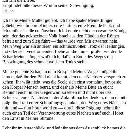
Ich Bin die Liebe.
Empfindet bitte dieses Wort in seiner Schwingung:
Liebe.
Ich habe Meine Mutter geliebt. Ich habe später Meine Jünger
geliebt, wie ihr eure Kinder, eure Partner, eure Freunde liebt, und
Ich mußte sie alle enttäuschen. Ich konnte nicht der erwartete König
sein, der das geknechtete Volk Israel aus den Händen der Römer
befreit und zum Sieg führt — das wurde von Mir erwartet; nein,
Mein Weg war ein anderer, ein schmachvoller. Trotz der Heilungen,
trotz der sich verströmenden Liebe an die immer größer werdende
Schar Meiner Jünger wußte Ich, daß am Ende des Weges die
Bezwingung des schmachvollsten Todes steht.
Meine geliebte Schar, an dem Beispiel Meines Weges möget ihr
lernen, daß ihr den Pfad nicht kennt, den euer Nächster versprach zu
gehen! Ihr wißt nicht, was die Seele sich einst vornahm, bevor sie
den Körper Mensch betrat, und deshalb Meine Bitte an euch:
Bemüht euch, in der Gegenwart zu leben und nicht über das
Schicksal eurer Nächsten in der Zukunft nachzudenken, denn damit
prägt ihr, kraft eurer Schöpfungsgedanken, den Weg eures Nächsten
mit, und — nun höret wohl zu — durch diese Prägung nehmt ihr
auch einen Teil der Verantwortung eures Nächsten auf euch. Höret
den Ernst in Meiner Stimme!
Lebt ihr im Augenblick, und laßt ihr aus dem Augenblick heraus die