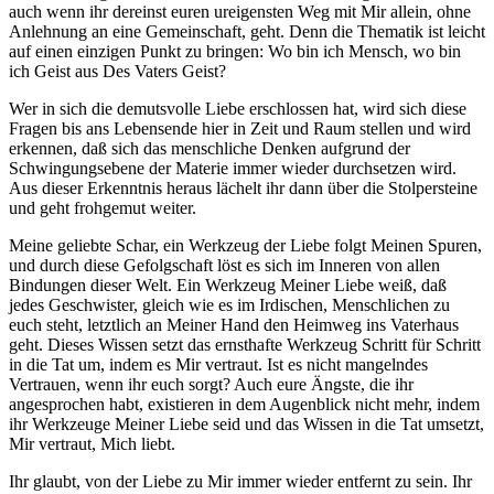
auch wenn ihr dereinst euren ureigensten Weg mit Mir allein, ohne
Anlehnung an eine Gemeinschaft, geht. Denn die Thematik ist leicht
auf einen einzigen Punkt zu bringen: Wo bin ich Mensch, wo bin
ich Geist aus Des Vaters Geist?
Wer in sich die demutsvolle Liebe erschlossen hat, wird sich diese
Fragen bis ans Lebensende hier in Zeit und Raum stellen und wird
erkennen, daß sich das menschliche Denken aufgrund der
Schwingungsebene der Materie immer wieder durchsetzen wird.
Aus dieser Erkenntnis heraus lächelt ihr dann über die Stolpersteine
und geht frohgemut weiter.
Meine geliebte Schar, ein Werkzeug der Liebe folgt Meinen Spuren,
und durch diese Gefolgschaft löst es sich im Inneren von allen
Bindungen dieser Welt. Ein Werkzeug Meiner Liebe weiß, daß
jedes Geschwister, gleich wie es im Irdischen, Menschlichen zu
euch steht, letztlich an Meiner Hand den Heimweg ins Vaterhaus
geht. Dieses Wissen setzt das ernsthafte Werkzeug Schritt für Schritt
in die Tat um, indem es Mir vertraut. Ist es nicht mangelndes
Vertrauen, wenn ihr euch sorgt? Auch eure Ängste, die ihr
angesprochen habt, existieren in dem Augenblick nicht mehr, indem
ihr Werkzeuge Meiner Liebe seid und das Wissen in die Tat umsetzt,
Mir vertraut, Mich liebt.
Ihr glaubt, von der Liebe zu Mir immer wieder entfernt zu sein. Ihr