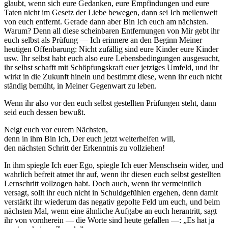
glaubt, wenn sich eure Gedanken, eure Empfindungen und eure
Taten nicht im Gesetz der Liebe bewegen, dann sei Ich meilenweit
von euch entfernt. Gerade dann aber Bin Ich euch am nächsten.
Warum? Denn all diese scheinbaren Entfernungen von Mir gebt ihr
euch selbst als Prüfung — Ich erinnere an den Beginn Meiner
heutigen Offenbarung: Nicht zufällig sind eure Kinder eure Kinder
usw. Ihr selbst habt euch also eure Lebensbedingungen ausgesucht,
ihr selbst schafft mit Schöpfungskraft euer jetziges Umfeld, und ihr
wirkt in die Zukunft hinein und bestimmt diese, wenn ihr euch nicht
ständig bemüht, in Meiner Gegenwart zu leben.
Wenn ihr also vor den euch selbst gestellten Prüfungen steht, dann
seid euch dessen bewußt.
Neigt euch vor eurem Nächsten,
denn in ihm Bin Ich, Der euch jetzt weiterhelfen will,
den nächsten Schritt der Erkenntnis zu vollziehen!
In ihm spiegle Ich euer Ego, spiegle Ich euer Menschsein wider, und
wahrlich befreit atmet ihr auf, wenn ihr diesen euch selbst gestellten
Lernschritt vollzogen habt. Doch auch, wenn ihr vermeintlich
versagt, sollt ihr euch nicht in Schuldgefühlen ergehen, denn damit
verstärkt ihr wiederum das negativ gepolte Feld um euch, und beim
nächsten Mal, wenn eine ähnliche Aufgabe an euch herantritt, sagt
ihr von vornherein — die Worte sind heute gefallen —: „Es hat ja