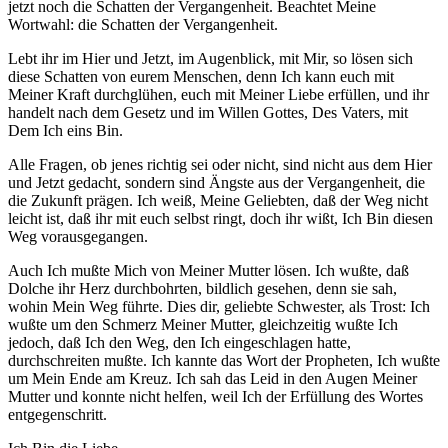
jetzt noch die Schatten der Vergangenheit. Beachtet Meine
Wortwahl: die Schatten der Vergangenheit.
Lebt ihr im Hier und Jetzt, im Augenblick, mit Mir, so lösen sich
diese Schatten von eurem Menschen, denn Ich kann euch mit
Meiner Kraft durchglühen, euch mit Meiner Liebe erfüllen, und ihr
handelt nach dem Gesetz und im Willen Gottes, Des Vaters, mit
Dem Ich eins Bin.
Alle Fragen, ob jenes richtig sei oder nicht, sind nicht aus dem Hier
und Jetzt gedacht, sondern sind Ängste aus der Vergangenheit, die
die Zukunft prägen. Ich weiß, Meine Geliebten, daß der Weg nicht
leicht ist, daß ihr mit euch selbst ringt, doch ihr wißt, Ich Bin diesen
Weg vorausgegangen.
Auch Ich mußte Mich von Meiner Mutter lösen. Ich wußte, daß
Dolche ihr Herz durchbohrten, bildlich gesehen, denn sie sah,
wohin Mein Weg führte. Dies dir, geliebte Schwester, als Trost: Ich
wußte um den Schmerz Meiner Mutter, gleichzeitig wußte Ich
jedoch, daß Ich den Weg, den Ich eingeschlagen hatte,
durchschreiten mußte. Ich kannte das Wort der Propheten, Ich wußte
um Mein Ende am Kreuz. Ich sah das Leid in den Augen Meiner
Mutter und konnte nicht helfen, weil Ich der Erfüllung des Wortes
entgegenschritt.