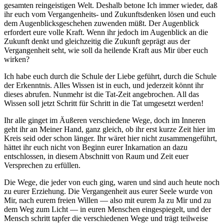
gesamten reingeistigen Welt. Deshalb betone Ich immer wieder, daß
ihr euch vom Vergangenheits- und Zukunftsdenken lösen und euch
dem Augenblicksgeschehen zuwenden müßt. Der Augenblick
erfordert eure volle Kraft. Wenn ihr jedoch im Augenblick an die
Zukunft denkt und gleichzeitig die Zukunft geprägt aus der
Vergangenheit seht, wie soll da heilende Kraft aus Mir über euch
wirken?
Ich habe euch durch die Schule der Liebe geführt, durch die Schule
der Erkenntnis. Alles Wissen ist in euch, und jederzeit könnt ihr
dieses abrufen. Nunmehr ist die Tat-Zeit angebrochen. All das
Wissen soll jetzt Schritt für Schritt in die Tat umgesetzt werden!
Ihr alle ginget im Äußeren verschiedene Wege, doch im Inneren
geht ihr an Meiner Hand, ganz gleich, ob ihr erst kurze Zeit hier im
Kreis seid oder schon länger. Ihr wäret hier nicht zusammengeführt,
hättet ihr euch nicht von Beginn eurer Inkarnation an dazu
entschlossen, in diesem Abschnitt von Raum und Zeit euer
Versprechen zu erfüllen.
Die Wege, die jeder von euch ging, waren und sind auch heute noch
zu eurer Erziehung. Die Vergangenheit aus eurer Seele wurde von
Mir, nach eurem freien Willen — also mit eurem Ja zu Mir und zu
dem Weg zum Licht — in euren Menschen eingespiegelt, und der
Mensch schritt tapfer die verschiedenen Wege und trägt teilweise