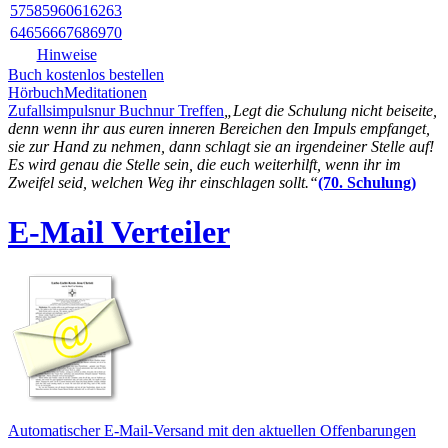
57
58
59
60
61
62
63
64
65
66
67
68
69
70
Hinweise
Buch kostenlos bestellen
Hörbuch
Meditationen
Zufallsimpuls
nur Buch
nur Treffen
„Legt die Schulung nicht beiseite,
denn wenn ihr aus euren inneren Bereichen den Impuls empfanget,
sie zur Hand zu nehmen, dann schlagt sie an irgendeiner Stelle auf!
Es wird genau die Stelle sein, die euch weiterhilft, wenn ihr im
Zweifel seid, welchen Weg ihr einschlagen sollt.“
(70. Schulung)
E-Mail Verteiler
Automatischer E-Mail-Versand mit den aktuellen Offenbarungen