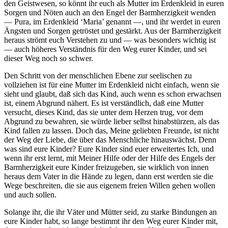
den Geistwesen, so könnt ihr euch als Mutter im Erdenkleid in euren
Sorgen und Nöten auch an den Engel der Barmherzigkeit wenden
— Pura, im Erdenkleid ‘Maria’ genannt —, und ihr werdet in euren
Ängsten und Sorgen getröstet und gestärkt. Aus der Barmherzigkeit
heraus strömt euch Verstehen zu und — was besonders wichtig ist
— auch höheres Verständnis für den Weg eurer Kinder, und sei
dieser Weg noch so schwer.
Den Schritt von der menschlichen Ebene zur seelischen zu
vollziehen ist für eine Mutter im Erdenkleid nicht einfach, wenn sie
sieht und glaubt, daß sich das Kind, auch wenn es schon erwachsen
ist, einem Abgrund nähert. Es ist verständlich, daß eine Mutter
versucht, dieses Kind, das sie unter dem Herzen trug, vor dem
Abgrund zu bewahren, sie würde lieber selbst hinabstürzen, als das
Kind fallen zu lassen. Doch das, Meine geliebten Freunde, ist nicht
der Weg der Liebe, die über das Menschliche hinauswächst. Denn
was sind eure Kinder? Eure Kinder sind euer erweitertes Ich, und
wenn ihr erst lernt, mit Meiner Hilfe oder der Hilfe des Engels der
Barmherzigkeit eure Kinder freizugeben, sie wirklich von innen
heraus dem Vater in die Hände zu legen, dann erst werden sie die
Wege beschreiten, die sie aus eigenem freien Willen gehen wollen
und auch sollen.
Solange ihr, die ihr Väter und Mütter seid, zu starke Bindungen an
eure Kinder habt, so lange bestimmt ihr den Weg eurer Kinder mit,