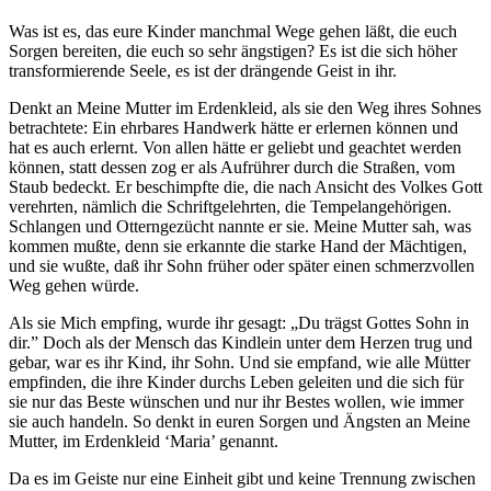
Was ist es, das eure Kinder manchmal Wege gehen läßt, die euch
Sorgen bereiten, die euch so sehr ängstigen? Es ist die sich höher
transformierende Seele, es ist der drängende Geist in ihr.
Denkt an Meine Mutter im Erdenkleid, als sie den Weg ihres Sohnes
betrachtete: Ein ehrbares Handwerk hätte er erlernen können und
hat es auch erlernt. Von allen hätte er geliebt und geachtet werden
können, statt dessen zog er als Aufrührer durch die Straßen, vom
Staub bedeckt. Er beschimpfte die, die nach Ansicht des Volkes Gott
verehrten, nämlich die Schriftgelehrten, die Tempelangehörigen.
Schlangen und Otterngezücht nannte er sie. Meine Mutter sah, was
kommen mußte, denn sie erkannte die starke Hand der Mächtigen,
und sie wußte, daß ihr Sohn früher oder später einen schmerzvollen
Weg gehen würde.
Als sie Mich empfing, wurde ihr gesagt: „Du trägst
Gottes
Sohn in
dir.” Doch als der Mensch das Kindlein unter dem Herzen trug und
gebar, war es ihr Kind, ihr Sohn. Und sie empfand, wie alle Mütter
empfinden, die ihre Kinder durchs Leben geleiten und die sich für
sie nur das Beste wünschen und nur ihr Bestes wollen, wie immer
sie auch handeln. So denkt in euren Sorgen und Ängsten an Meine
Mutter, im Erdenkleid ‘Maria’ genannt.
Da es im Geiste nur eine Einheit gibt und keine Trennung zwischen