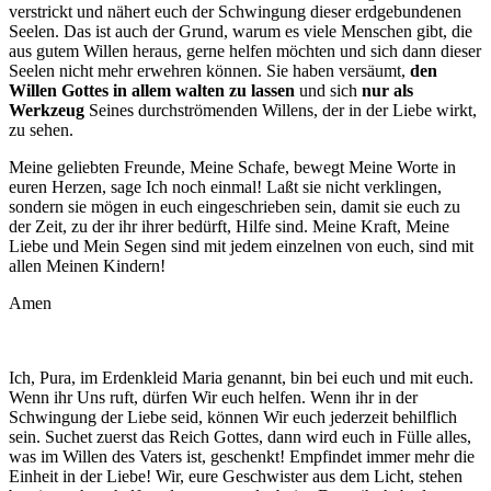
verstrickt und nähert euch der Schwingung dieser erdgebundenen
Seelen. Das ist auch der Grund, warum es viele Menschen gibt, die
aus gutem Willen heraus, gerne helfen möchten und sich dann dieser
Seelen nicht mehr erwehren können. Sie haben versäumt,
den
Willen
Gottes
in allem walten zu lassen
und sich
nur als
Werkzeug
Seines durchströmenden Willens, der in der Liebe wirkt,
zu sehen.
Meine geliebten Freunde, Meine Schafe, bewegt Meine Worte in
euren Herzen, sage Ich noch einmal! Laßt sie nicht verklingen,
sondern sie mögen in euch eingeschrieben sein, damit sie euch zu
der Zeit, zu der ihr ihrer bedürft, Hilfe sind. Meine Kraft, Meine
Liebe und Mein Segen sind mit jedem einzelnen von euch, sind mit
allen Meinen Kindern!
Amen
Ich, Pura, im Erdenkleid Maria genannt, bin bei euch und mit euch.
Wenn ihr Uns ruft, dürfen Wir euch helfen. Wenn ihr in der
Schwingung der Liebe seid, können Wir euch jederzeit behilflich
sein. Suchet zuerst das Reich Gottes, dann wird euch in Fülle alles,
was im Willen des Vaters ist, geschenkt! Empfindet immer mehr die
Einheit in der Liebe! Wir, eure Geschwister aus dem Licht, stehen