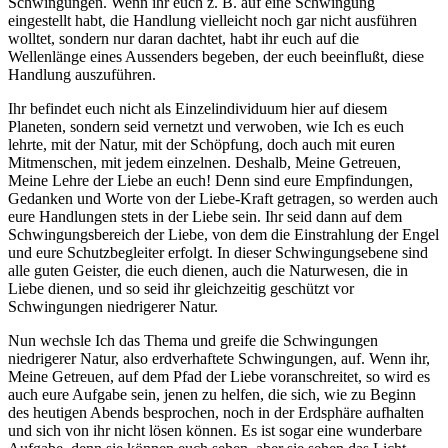
Schwingungen. Wenn ihr euch z. B. auf eine Schwingung
eingestellt habt, die Handlung vielleicht noch gar nicht ausführen
wolltet, sondern nur daran dachtet, habt ihr euch auf die
Wellenlänge eines Aussenders begeben, der euch beeinflußt, diese
Handlung auszuführen.
Ihr befindet euch nicht als Einzelindividuum hier auf diesem
Planeten, sondern seid vernetzt und verwoben, wie Ich es euch
lehrte, mit der Natur, mit der Schöpfung, doch auch mit euren
Mitmenschen, mit jedem einzelnen. Deshalb, Meine Getreuen,
Meine Lehre der Liebe an euch! Denn sind eure Empfindungen,
Gedanken und Worte von der Liebe-Kraft getragen, so werden auch
eure Handlungen stets in der Liebe sein. Ihr seid dann auf dem
Schwingungsbereich der Liebe, von dem die Einstrahlung der Engel
und eure Schutzbegleiter erfolgt. In dieser Schwingungsebene sind
alle guten Geister, die euch dienen, auch die Naturwesen, die in
Liebe dienen, und so seid ihr gleichzeitig geschützt vor
Schwingungen niedrigerer Natur.
Nun wechsle Ich das Thema und greife die Schwingungen
niedrigerer Natur, also erdverhaftete Schwingungen, auf. Wenn ihr,
Meine Getreuen, auf dem Pfad der Liebe voranschreitet, so wird es
auch eure Aufgabe sein, jenen zu helfen, die sich, wie zu Beginn
des heutigen Abends besprochen, noch in der Erdsphäre aufhalten
und sich von ihr nicht lösen können. Es ist sogar eine wunderbare