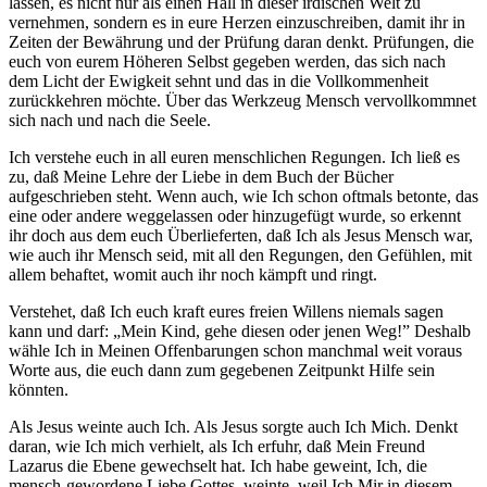
lassen, es nicht nur als einen Hall in dieser irdischen Welt zu
vernehmen, sondern es in eure Herzen einzuschreiben, damit ihr in
Zeiten der Bewährung und der Prüfung daran denkt. Prüfungen, die
euch von eurem Höheren Selbst gegeben werden, das sich nach
dem Licht der Ewigkeit sehnt und das in die Vollkommenheit
zurückkehren möchte. Über das Werkzeug Mensch vervollkommnet
sich nach und nach die Seele.
Ich verstehe euch in all euren menschlichen Regungen. Ich ließ es
zu, daß Meine Lehre der Liebe in dem Buch der Bücher
aufgeschrieben steht. Wenn auch, wie Ich schon oftmals betonte, das
eine oder andere weggelassen oder hinzugefügt wurde, so erkennt
ihr doch aus dem euch Überlieferten, daß Ich als
Jesus
Mensch war,
wie auch ihr Mensch seid, mit all den Regungen, den Gefühlen, mit
allem behaftet, womit auch ihr noch kämpft und ringt.
Verstehet, daß Ich euch kraft eures freien Willens niemals sagen
kann und darf: „Mein Kind, gehe diesen oder jenen Weg!” Deshalb
wähle Ich in Meinen Offenbarungen schon manchmal weit voraus
Worte aus, die euch dann zum gegebenen Zeitpunkt Hilfe sein
könnten.
Als
Jesus
weinte auch Ich. Als
Jesus
sorgte auch Ich Mich. Denkt
daran, wie Ich mich verhielt, als Ich erfuhr, daß Mein Freund
Lazarus die Ebene gewechselt hat. Ich habe geweint, Ich, die
mensch-gewordene
Liebe Gottes
, weinte, weil Ich Mir in diesem