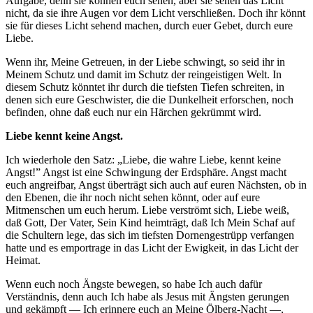
Aufgabe, denn sie können euch sehen, aber sie sehen das Licht
nicht, da sie ihre Augen vor dem Licht verschließen. Doch ihr könnt
sie für dieses Licht sehend machen, durch euer Gebet, durch eure
Liebe.
Wenn ihr, Meine Getreuen, in der Liebe schwingt, so seid ihr in
Meinem Schutz und damit im Schutz der reingeistigen Welt. In
diesem Schutz könntet ihr durch die tiefsten Tiefen schreiten, in
denen sich eure Geschwister, die die Dunkelheit erforschen, noch
befinden, ohne daß euch nur ein Härchen gekrümmt wird.
Liebe kennt keine Angst.
Ich wiederhole den Satz: „Liebe, die wahre Liebe, kennt keine
Angst!” Angst ist eine Schwingung der Erdsphäre. Angst macht
euch angreifbar, Angst überträgt sich auch auf euren Nächsten, ob in
den Ebenen, die ihr noch nicht sehen könnt, oder auf eure
Mitmenschen um euch herum. Liebe verströmt sich, Liebe weiß,
daß Gott, Der Vater, Sein Kind heimträgt, daß Ich Mein Schaf auf
die Schultern lege, das sich im tiefsten Dornengestrüpp verfangen
hatte und es emportrage in das Licht der Ewigkeit, in das Licht der
Heimat.
Wenn euch noch Ängste bewegen, so habe Ich auch dafür
Verständnis, denn auch Ich habe als
Jesus
mit Ängsten gerungen
und gekämpft — Ich erinnere euch an Meine Ölberg-Nacht —,