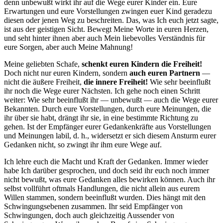
denn unbewußt wirkt ihr auf die Wege eurer Kinder ein. Eure
Erwartungen und eure Vorstellungen zwingen euer Kind geradezu
diesen oder jenen Weg zu beschreiten. Das, was Ich euch jetzt sagte,
ist aus der geistigen Sicht. Bewegt Meine Worte in euren Herzen,
und seht hinter ihnen aber auch Mein liebevolles Verständnis für
eure Sorgen, aber auch Meine Mahnung!
Meine geliebten Schafe,
schenkt euren Kindern die Freiheit!
Doch nicht nur euren Kindern, sondern
auch euren Partnern
—
nicht die äußere Freiheit,
die innere Freiheit!
Wie sehr beeinflußt
ihr noch die Wege eurer Nächsten. Ich gehe noch einen Schritt
weiter: Wie sehr beeinflußt ihr — unbewußt — auch die Wege eurer
Bekannten. Durch eure Vorstellungen, durch eure Meinungen, die
ihr über sie habt, drängt ihr sie, in eine bestimmte Richtung zu
gehen. Ist der Empfänger eurer Gedankenkräfte aus Vorstellungen
und Meinungen labil, d. h., widersetzt er sich diesem Ansturm eurer
Gedanken nicht, so zwingt ihr ihm eure Wege auf.
Ich lehre euch die Macht und Kraft der Gedanken. Immer wieder
habe Ich darüber gesprochen, und doch seid ihr euch noch immer
nicht bewußt, was eure Gedanken alles bewirken können. Auch ihr
selbst vollführt oftmals Handlungen, die nicht allein aus eurem
Willen stammen, sondern beeinflußt wurden. Dies hängt mit den
Schwingungsebenen zusammen. Ihr seid Empfänger von
Schwingungen, doch auch gleichzeitig Aussender von