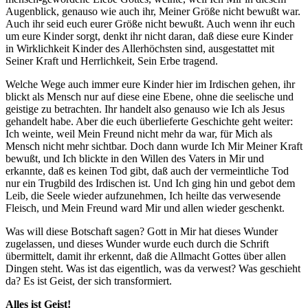
Augenblick, genauso wie auch ihr, Meiner Größe nicht bewußt war.
Auch ihr seid euch eurer Größe nicht bewußt. Auch wenn ihr euch
um eure Kinder sorgt, denkt ihr nicht daran, daß diese eure Kinder
in Wirklichkeit Kinder des
Allerhöchsten
sind, ausgestattet mit
Seiner Kraft und Herrlichkeit, Sein Erbe tragend.
Welche Wege auch immer eure Kinder hier im Irdischen gehen, ihr
blickt als Mensch nur auf diese eine Ebene, ohne die seelische und
geistige zu betrachten. Ihr handelt also genauso wie Ich als
Jesus
gehandelt habe. Aber die euch überlieferte Geschichte geht weiter:
Ich weinte, weil Mein Freund nicht mehr da war, für Mich als
Mensch nicht mehr sichtbar. Doch dann wurde Ich Mir Meiner Kraft
bewußt, und Ich blickte in den Willen des Vaters in Mir und
erkannte, daß es keinen Tod gibt, daß auch der vermeintliche Tod
nur ein Trugbild des Irdischen ist. Und Ich ging hin und gebot dem
Leib, die Seele wieder aufzunehmen, Ich heilte das verwesende
Fleisch, und Mein Freund ward Mir und allen wieder geschenkt.
Was will diese Botschaft sagen? Gott in Mir hat dieses Wunder
zugelassen, und dieses Wunder wurde euch durch die Schrift
übermittelt, damit ihr erkennt, daß die Allmacht
Gottes
über allen
Dingen steht. Was ist das eigentlich, was da verwest? Was geschieht
da? Es ist Geist, der sich transformiert.
Alles ist Geist!