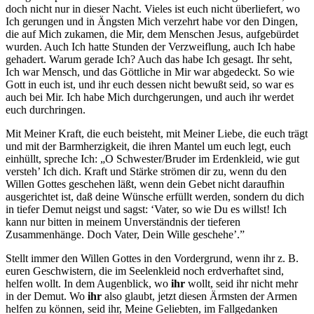
doch nicht nur in dieser Nacht. Vieles ist euch nicht überliefert, wo
Ich gerungen und in Ängsten Mich verzehrt habe vor den Dingen,
die auf Mich zukamen, die Mir, dem Menschen Jesus, aufgebürdet
wurden. Auch Ich hatte Stunden der Verzweiflung, auch Ich habe
gehadert. Warum gerade Ich? Auch das habe Ich gesagt. Ihr seht,
Ich war Mensch, und das Göttliche in Mir war abgedeckt. So wie
Gott in euch ist, und ihr euch dessen nicht bewußt seid, so war es
auch bei Mir. Ich habe Mich durchgerungen, und auch ihr werdet
euch durchringen.
Mit Meiner Kraft, die euch beisteht, mit Meiner Liebe, die euch trägt
und mit der Barmherzigkeit, die ihren Mantel um euch legt, euch
einhüllt, spreche Ich: „O Schwester/Bruder im Erdenkleid, wie gut
versteh’ Ich dich. Kraft und Stärke strömen dir zu, wenn du den
Willen
Gottes
geschehen läßt, wenn dein Gebet nicht daraufhin
ausgerichtet ist, daß deine Wünsche erfüllt werden, sondern du dich
in tiefer Demut neigst und sagst: ‘Vater, so wie Du es willst! Ich
kann nur bitten in meinem Unverständnis der tieferen
Zusammenhänge. Doch Vater, Dein Wille geschehe’.”
Stellt immer den Willen
Gottes
in den Vordergrund, wenn ihr z. B.
euren Geschwistern, die im Seelenkleid noch erdverhaftet sind,
helfen wollt. In dem Augenblick, wo
ihr
wollt, seid ihr nicht mehr
in der Demut. Wo
ihr
also glaubt, jetzt diesen Ärmsten der Armen
helfen zu können, seid ihr, Meine Geliebten, im Fallgedanken