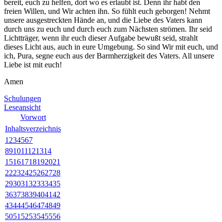
bereit, euch zu helfen, dort wo es erlaubt ist. Denn ihr habt den
freien Willen, und Wir achten ihn. So fühlt euch geborgen! Nehmt
unsere ausgestreckten Hände an, und die Liebe des
Vater
s kann
durch uns zu euch und durch euch zum Nächsten strömen. Ihr seid
Lichtträger, wenn ihr euch dieser Aufgabe bewußt seid, strahlt
dieses Licht aus, auch in eure Umgebung. So sind Wir mit euch, und
ich, Pura, segne euch aus der Barmherzigkeit des
Vater
s. All unsere
Liebe ist mit euch!
Amen
Schulungen
Leseansicht
Vorwort
Inhaltsverzeichnis
1
2
3
4
5
6
7
8
9
10
11
12
13
14
15
16
17
18
19
20
21
22
23
24
25
26
27
28
29
30
31
32
33
34
35
36
37
38
39
40
41
42
43
44
45
46
47
48
49
50
51
52
53
54
55
56