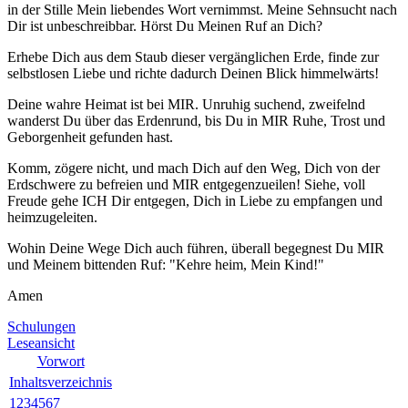
in der Stille Mein liebendes Wort vernimmst. Meine Sehnsucht nach
Dir ist unbeschreibbar. Hörst Du Meinen Ruf an Dich?
Erhebe Dich aus dem Staub dieser vergänglichen Erde, finde zur
selbstlosen Liebe und richte dadurch Deinen Blick himmelwärts!
Deine wahre Heimat ist bei
MIR
. Unruhig suchend, zweifelnd
wanderst Du über das Erdenrund, bis Du in
MIR
Ruhe, Trost und
Geborgenheit gefunden hast.
Komm, zögere nicht, und mach Dich auf den Weg, Dich von der
Erdschwere zu befreien und
MIR
entgegenzueilen! Siehe, voll
Freude gehe
ICH
Dir entgegen, Dich in Liebe zu empfangen und
heimzugeleiten.
Wohin Deine Wege Dich auch führen, überall begegnest Du
MIR
und Meinem bittenden Ruf: "Kehre heim, Mein Kind!"
Amen
Schulungen
Leseansicht
Vorwort
Inhaltsverzeichnis
1
2
3
4
5
6
7