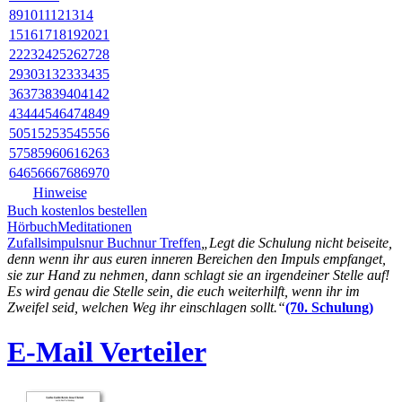
8
9
10
11
12
13
14
15
16
17
18
19
20
21
22
23
24
25
26
27
28
29
30
31
32
33
34
35
36
37
38
39
40
41
42
43
44
45
46
47
48
49
50
51
52
53
54
55
56
57
58
59
60
61
62
63
64
65
66
67
68
69
70
Hinweise
Buch kostenlos bestellen
Hörbuch
Meditationen
Zufallsimpuls
nur Buch
nur Treffen
„Legt die Schulung nicht beiseite,
denn wenn ihr aus euren inneren Bereichen den Impuls empfanget,
sie zur Hand zu nehmen, dann schlagt sie an irgendeiner Stelle auf!
Es wird genau die Stelle sein, die euch weiterhilft, wenn ihr im
Zweifel seid, welchen Weg ihr einschlagen sollt.“
(70. Schulung)
E-Mail Verteiler